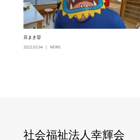
豆まき👹
2022.02.04
NEWS
社会福祉法人幸輝会