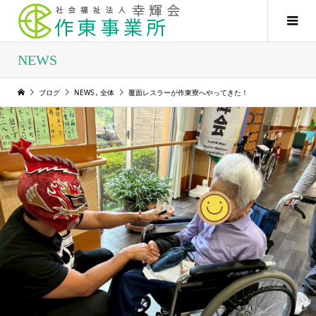
NEWS
ブログ
NEWS
,
全体
覆面レスラーが作東寮へやってきた！