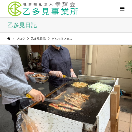
乙多見日記
ブログ
乙多見日記
どんぶりフェス