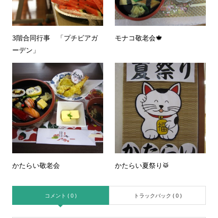
3階合同行事 「プチビアガ
モナコ敬老会🍁
ーデン」
かたらい敬老会
かたらい夏祭り🥁
コメント ( 0 )
トラックバック ( 0 )