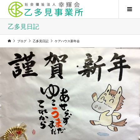
乙多見日記
ブログ
乙多見日記
ケアハウス新年会