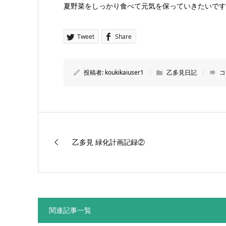
夏野菜をしっかり食べて元気を保っていきたいです
Tweet
Share
投稿者:
koukikaiuser1
乙多見日記
コ
乙多見 緑化計画記録②
関連記事一覧