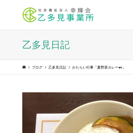
乙多見日記
ブログ
乙多見日記
かたらい行事「夏野菜カレー🍛」